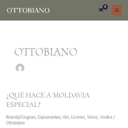
Ir
al
contenido
OTTOBIANO
¿QUÉ HACE A MOLDAVIA
¿Qué
hace
ESPECIAL?
a
Moldavia
Brandy/Cognac
,
Espumantes
,
Gin
,
Licores
,
Vinos
,
Vodka
/
especial?
Ottobiano