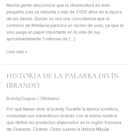
Mucha gente desconoce que la vitivinicultura en este
pequeño país se remonta a más de 3.000 años en la época
de los dacios. Quizás no sea una coincidencia que el
contorno de Moldavia parezca un racimo de uvas, ya que el
vino juega un papel importante en la vida de sus
aproximadamente 3 millones de […]
Leer más »
HISTORIA DE LA PALABRA DIVIN
Historia
de
(BRANDY)
la
palabra
Brandy/Cognac
/
Ottobiano
DIVIN
(Brandy)
Por qué llaman divin al brandy Durante la época soviética,
consumían sus maravillosos brandis con el mismo nombre
que define los productos elaborados en la región francesa
de Charente: Cognac. Como cuenta la historia Nikolai