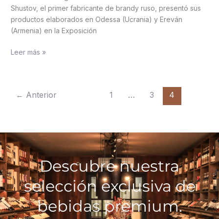
Shustov, el primer fabricante de brandy ruso, presentó sus
productos elaborados en Odessa (Ucrania) y Ereván
(Armenia) en la Exposición
Leer más »
←
Anterior
1
…
3
4
Descubre nuestra
selección exclusiva de
bebidas premium.