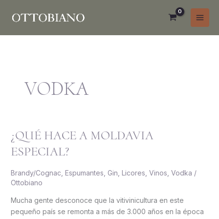
Ir
al
contenido
VODKA
¿QUÉ HACE A MOLDAVIA
¿Qué
hace
ESPECIAL?
a
Moldavia
Brandy/Cognac
,
Espumantes
,
Gin
,
Licores
,
Vinos
,
Vodka
/
especial?
Ottobiano
Mucha gente desconoce que la vitivinicultura en este
pequeño país se remonta a más de 3.000 años en la época