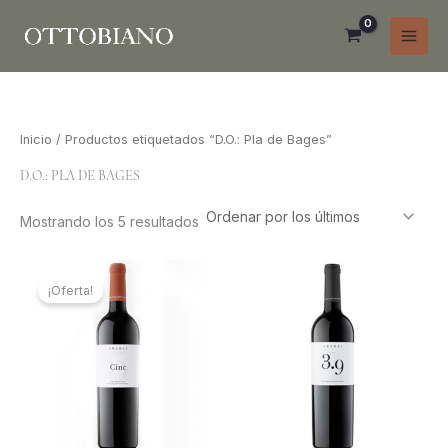
Ir
al
contenido
Inicio
/ Productos etiquetados “D.O.: Pla de Bages”
Ordenado
D.O.: PLA DE BAGES
por
los
últimos
Mostrando los 5 resultados
El
El
precio
precio
¡Oferta!
original
actual
era:
es:
₲ 262.000.
₲ 178.000.