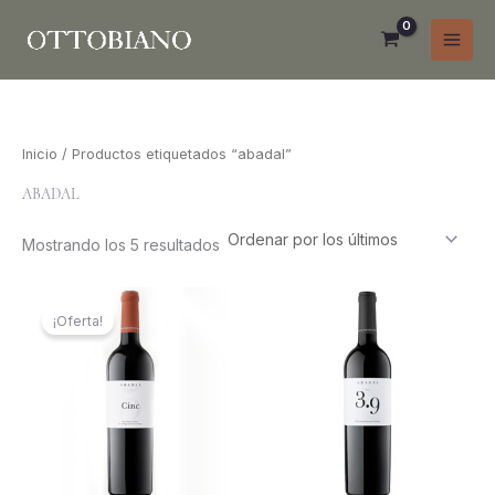
Ir
al
contenido
Inicio
/ Productos etiquetados “abadal”
Ordenado
ABADAL
por
los
últimos
Mostrando los 5 resultados
El
El
precio
precio
¡Oferta!
original
actual
era:
es:
₲ 262.000.
₲ 178.000.