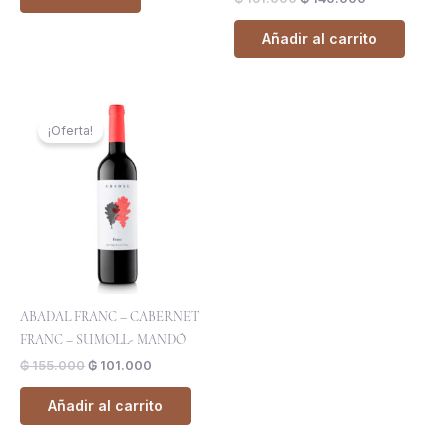
Añadir al carrito
El
El
precio
precio
¡Oferta!
original
actual
era:
es:
₲ 155.000.
₲ 101.000.
ABADAL FRANC – CABERNET
FRANC – SUMOLL- MANDÓ
₲
155.000
₲
101.000
Añadir al carrito