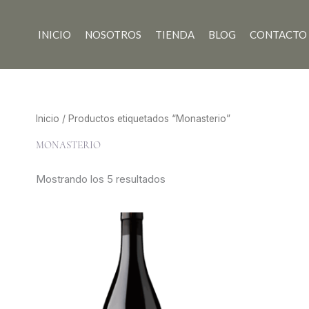
Ir
al
INICIO
NOSOTROS
TIENDA
BLOG
CONTACTO
contenido
Inicio
/ Productos etiquetados “Monasterio”
Ordenado
MONASTERIO
por
los
últimos
Mostrando los 5 resultados