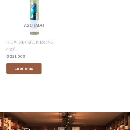
AGOTADO
ICE WINE CEPA RIESLING
0.375L
₲
221.000
Leer más