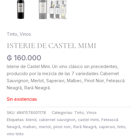
Tinto
,
Vinos
ISTERIE DE CASTEL MIMI
₲
160.000
Isterie de Castel Mimi. Un vino clásico sin precedentes,
producido por la mezcla de las 7 variedades Cabernet
Sauvignon, Merlot, Saperavi, Malbec, Pinot Noir, Fetească
Neagră, Rară Neagră.
Sin existencias
SKU:
4841576001178
Categorías:
Tinto
,
Vinos
Etiquetas:
blend
,
cabernet sauvignon
,
castel mimi
,
Fetească
Neagră
,
malbec
,
merlot
,
pinot noir
,
Rară Neagră
,
saperavi
,
tinto
,
vino tinto