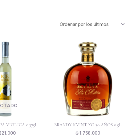
OTADO
PA VIORICA 0.375L
BRANDY KVINT XO 30 AÑOS 0.5L
221.000
₲
1.758.000