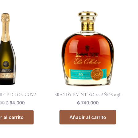
El
El
precio
precio
original
actual
era:
es:
₲ 86.000.
₲ 64.000.
LCE DE CRICOVA
BRANDY KVINT XO 20 AÑOS 0.5L
00
₲
64.000
₲
740.000
 al carrito
Añadir al carrito