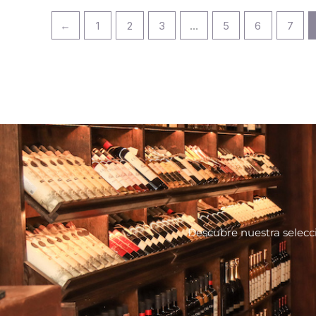
←
1
2
3
…
5
6
7
Descubre nuestra selecc