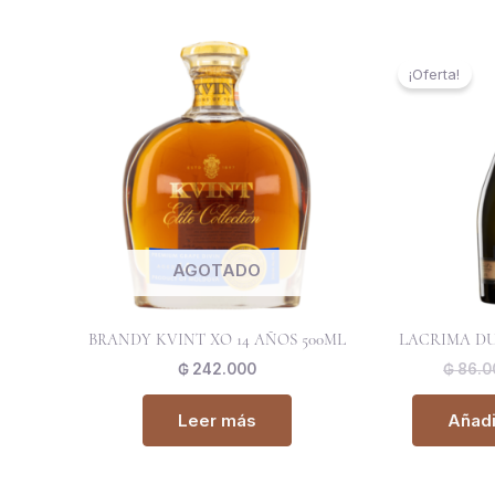
¡Oferta!
AGOTADO
BRANDY KVINT XO 14 AÑOS 500ML
LACRIMA DU
₲
242.000
₲
86.0
Leer más
Añadir