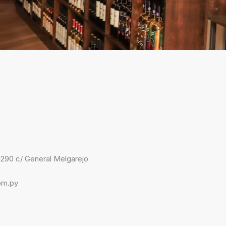
290 c/ General Melgarejo
om.py