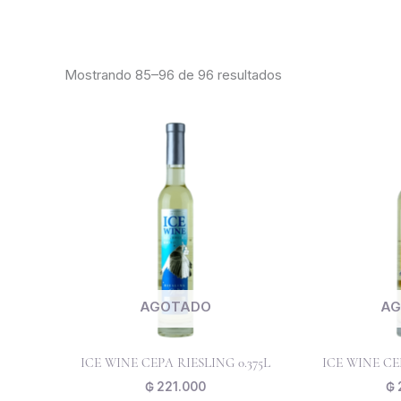
Ordenado
por
Mostrando 85–96 de 96 resultados
los
últimos
AGOTADO
AG
ICE WINE CEPA RIESLING 0.375L
ICE WINE CE
₲
221.000
₲