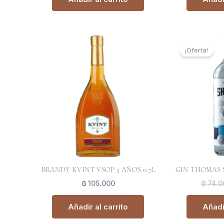
¡Oferta!
BRANDY KVINT VSOP 5 AÑOS 0.7L
GIN THOMAS 
₲
105.000
₲
74.0
Añadir al carrito
Añadir