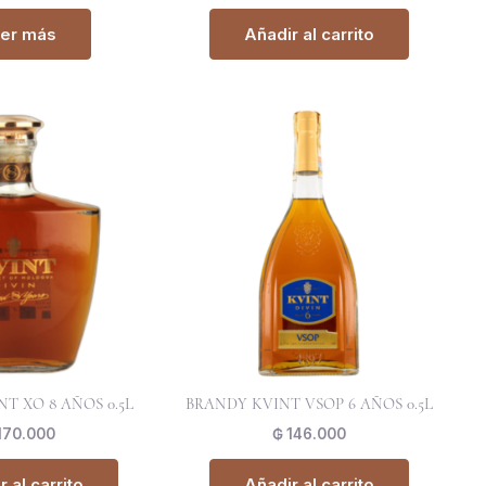
er más
Añadir al carrito
T XO 8 AÑOS 0.5L
BRANDY KVINT VSOP 6 AÑOS 0.5L
170.000
₲
146.000
 al carrito
Añadir al carrito