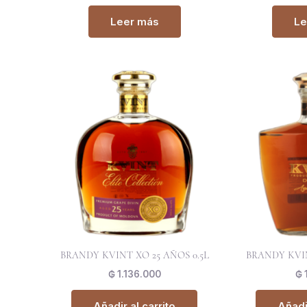
Leer más
Le
BRANDY KVINT XO 25 AÑOS 0.5L
BRANDY KVIN
₲
1.136.000
₲
Añadir al carrito
Añadir