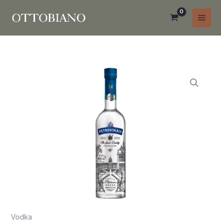
Ir
al
contenido
Petrovskaia
Platinum
Premium
1.75L
cantidad
Vodka