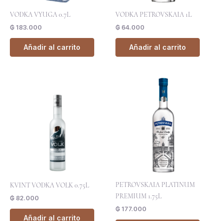
VODKA VYUGA 0.7L
VODKA PETROVSKAIA 1L
₲
183.000
₲
64.000
Añadir al carrito
Añadir al carrito
PETROVSKAIA PLATINUM
KVINT VODKA VOLK 0.75L
PREMIUM 1.75L
₲
82.000
₲
177.000
Añadir al carrito