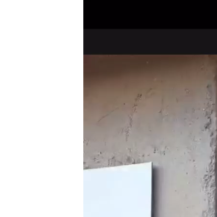
de
vídeo