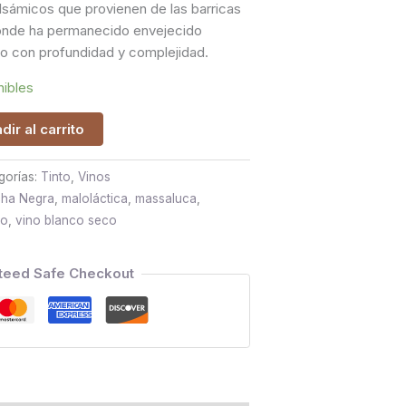
lsámicos que provienen de las barricas
onde ha permanecido envejecido
no con profundidad y complejidad.
nibles
dir al carrito
gorías:
Tinto
,
Vinos
ha Negra
,
maloláctica
,
massaluca
,
co
,
vino blanco seco
teed Safe Checkout