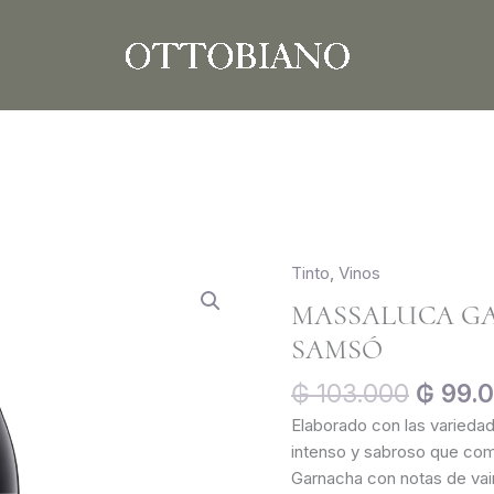
El
Tinto
,
Vinos
Massaluca
precio
Garnacha
MASSALUCA G
origin
Negra
SAMSÓ
era:
&
₲ 103.
Samsó
₲
103.000
₲
99.
cantidad
Elaborado con las varieda
intenso y sabroso que comb
Garnacha con notas de vaini