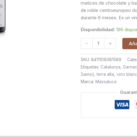
matices de chocolate y ba
de roble centroeuropeo d
durante 6 meses. Es un vi
Disponibilidad:
196 dispo
-
+
Aña
SKU:
8411106081589
Cate
Etiquetas:
Catalunya
,
Garnac
Samsó
,
terra alta
,
vino blan
Marca:
Massaluca
Guaran