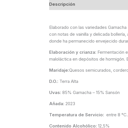
Descripción
Información adicional
Elaborado con las variedades Garnacha T
con notas de vainilla y delicada boller
donde ha permanecido envejecido duran
Elaboración y crianza:
Fermentación en
maloláctica en depósitos de hormigón. 
Maridaje:
Quesos semicurados, cordero a 
D.O.:
Terra Alta
Uvas:
85% Garnacha – 15% Sansón
Añada:
2023
Temperatura de Servicio:
entre 8 °C. 
Contenido Alcohólico:
12,5%