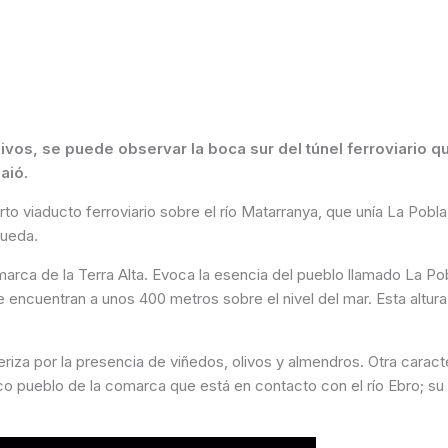
livos, se puede observar la boca sur del túnel ferroviario
aió.
arto viaducto ferroviario sobre el río Matarranya, que unía La Pob
queda.
arca de la Terra Alta. Evoca la esencia del pueblo llamado La Po
 encuentran a unos 400 metros sobre el nivel del mar. Esta altur
eriza por la presencia de viñedos, olivos y almendros. Otra caracte
o pueblo de la comarca que está en contacto con el río Ebro; su