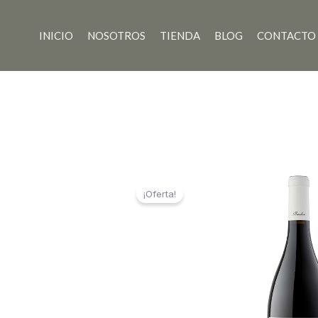
Ir
al
INICIO
NOSOTROS
TIENDA
BLOG
CONTACTO
contenido
¡Oferta!