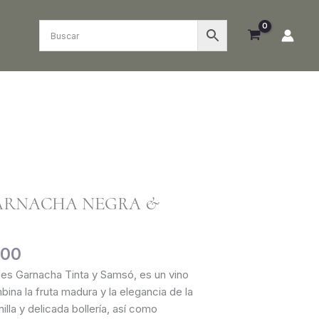
El
precio
ARNACHA NEGRA &
al
actual
es:
000.
₲ 99.000.
000
des Garnacha Tinta y Samsó, es un vino
ina la fruta madura y la elegancia de la
lla y delicada bollería, así como