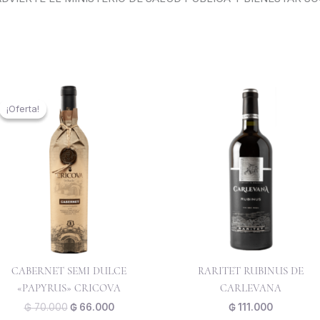
El
El
precio
precio
¡Oferta!
¡Oferta!
original
actual
era:
es:
₲ 70.000.
₲ 66.000.
CABERNET SEMI DULCE
RARITET RUBINUS DE
«PAPYRUS» CRICOVA
CARLEVANA
₲
70.000
₲
66.000
₲
111.000