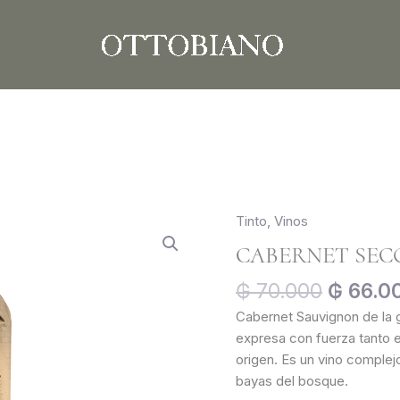
El
Tinto
,
Vinos
precio
CABERNET SEC
origina
era:
₲
70.000
₲
66.0
₲ 70.0
Cabernet Sauvignon de la 
expresa con fuerza tanto e
origen. Es un vino complej
bayas del bosque.