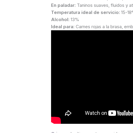
En paladar:
Taninos suaves, fluidos y a
Temperatura ideal de servicio:
15-18
Alcohol:
13%
Ideal para:
Carnes rojas a la brasa, em