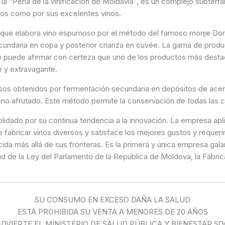
a “Perla de la vinificación de Moldavia”, es un complejo subter
tos como por sus excelentes vinos.
 que elabora vino espumoso por el método del famoso monje Do
secundaria en copa y posterior crianza en cuvée. La gama de pro
se puede afirmar con certeza que uno de los productos más desta
 y extravagante.
os obtenidos por fermentación secundaria en depósitos de acero
eno afrutado. Este método permite la conservación de todas las 
lidado por su continua tendencia a la innovación. La empresa apl
e fabricar vinos diversos y satisface los mejores gustos y requer
da más allá de sus fronteras. Es la primera y única empresa gal
rtud de la Ley del Parlamento de la República de Moldova, la Fábri
SU CONSUMO EN EXCESO DAÑA LA SALUD
ESTÁ PROHIBIDA SU VENTA A MENORES DE 20 AÑOS
ADVIERTE EL MINISTERIO DE SALUD PÚBLICA Y BIENESTAR SO