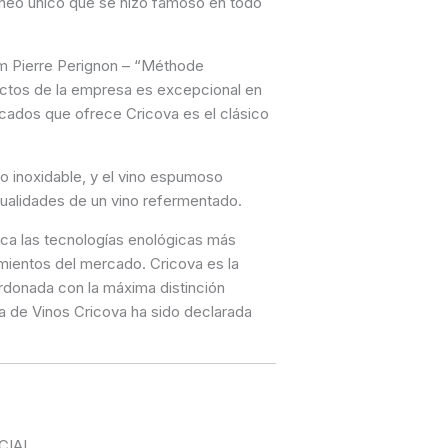
ráneo único que se hizo famoso en todo
m Pierre Perignon – “Méthode
ductos de la empresa es excepcional en
cados que ofrece Cricova es el clásico
 inoxidable, y el vino espumoso
cualidades de un vino refermentado.
ica las tecnologías enológicas más
imientos del mercado. Cricova es la
ardonada con la máxima distinción
ca de Vinos Cricova ha sido declarada
CIAL