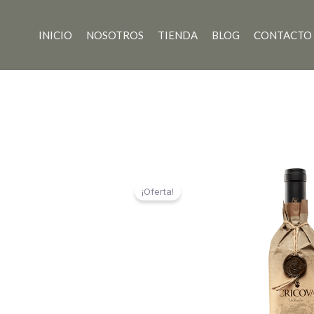
Ir
al
INICIO
NOSOTROS
TIENDA
BLOG
CONTACTO
contenido
¡Oferta!