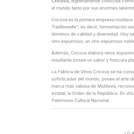
Cricova
, legítimamente conocida como l
el mundo tanto por sus enormes laberin
Cricova es la primera empresa moldava
Traditionelle”, es decir, fermentación 
términos de calidad y diversidad. Hoy 
vino espumoso, un vino espumoso noble
Además, Cricova elabora vinos espumos
resultante posee un sabor y frescura pl
La Fábrica de Vinos Cricova se ha conso
sofisticadas del mundo, posee el arte d
marca más valiosa de Moldavia, reconoci
estatal, la Orden de la República. En vi
Patrimonio Cultural Nacional.
LO 