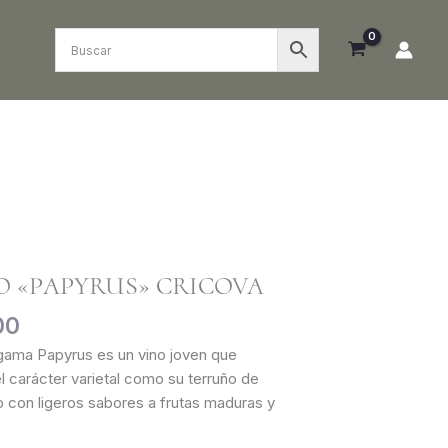
El
precio
O «PAPYRUS» CRICOVA
l
actual
es:
00
00.
₲ 66.000.
gama Papyrus es un vino joven que
l carácter varietal como su terruño de
o con ligeros sabores a frutas maduras y