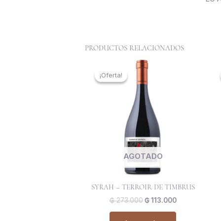
PRODUCTOS RELACIONADOS
El
El
precio
precio
¡Oferta!
¡Oferta!
original
actual
era:
es:
₲ 273.000.
₲ 113.000.
AGOTADO
SYRAH – TERROIR DE TIMBRUS
₲
273.000
₲
113.000