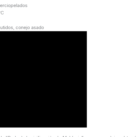
terciopelados
°C
butidos, conejo asado