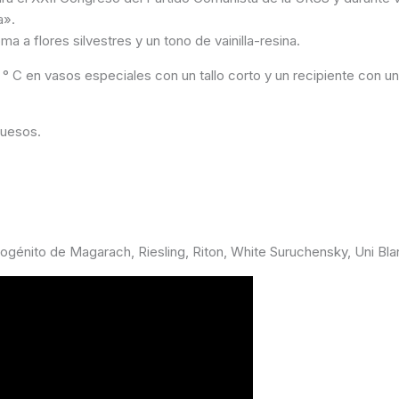
a».
ma a flores silvestres y un tono de vainilla-resina.
° С en vasos especiales con un tallo corto y un recipiente con u
quesos.
mogénito de Magarach, Riesling, Riton, White Suruchensky, Uni Bl