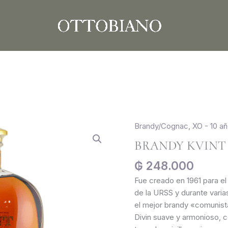
Brandy/Cognac
,
XO - 10 a
Brandy
Kvint
BRANDY KVINT 
XO
₲
248.000
10
AÑOS
Fue creado en 1961 para e
700ml
de la URSS y durante vari
cantidad
el mejor brandy «comunist
Divin suave y armonioso, co