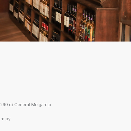
290 c/ General Melgarejo
om.py