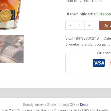
tono de vainilla-resina.
Disponibilidad:
60 dispon
-
+
Aña
SKU:
4841883002110
Cate
Etiquetas:
brandy
,
cognac
,
c
Guaran
Brandy Surprise (Divin) 10 años XO de
Kvint
ara el XXII Congreso del Partido Comunista de la URSS y durante 