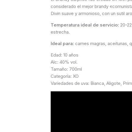
considerado el mejor brandy «comunist
Divin suave y armonioso, con un sutil aro
Temperatura ideal de servicio:
20-22 
estrecha.
Ideal para:
carnes magras, aceitunas, 
Edad: 10 años
Alc: 40% vol.
Tamaño: 700ml
Categoría: XO
Variedades de uva: Bianca, Aligote, Pri