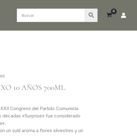
ños
XO 10 AÑOS 700ML
l XXII Congreso del Partido Comunista
as décadas «Surprise» fue considerado
a».
n un sutil aroma a flores silvestres y un