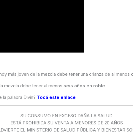
randy más joven de la mezcla debe tener una crianza de al menos
 la mezcla debe tener al menos
seis años en roble
 la palabra Divin?
Tocá este enlace
SU CONSUMO EN EXCESO DAÑA LA SALUD
ESTÁ PROHIBIDA SU VENTA A MENORES DE 20 AÑOS
ADVIERTE EL MINISTERIO DE SALUD PÚBLICA Y BIENESTAR SO