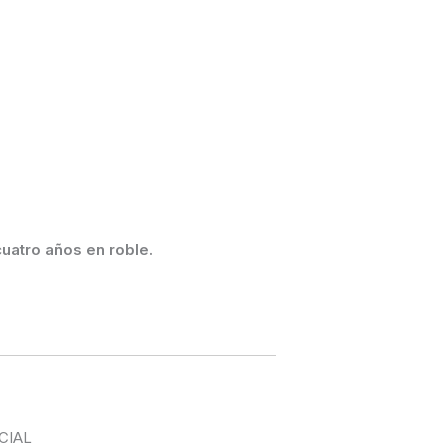
cuatro años en r
oble.
CIAL