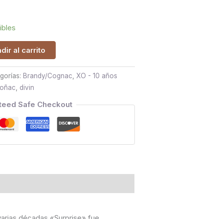
ibles
dir al carrito
gorías:
Brandy/Cognac
,
XO - 10 años
oñac
,
divin
teed Safe Checkout
varias décadas «Surprise» fue