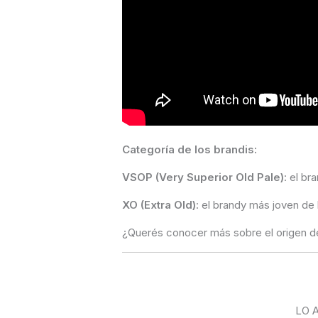
Categoría de los brandis:
VSOP (Very Superior Old Pale)
: el b
XO (Extra Old)
: el brandy más joven de
¿Querés conocer más sobre el origen de
LO 