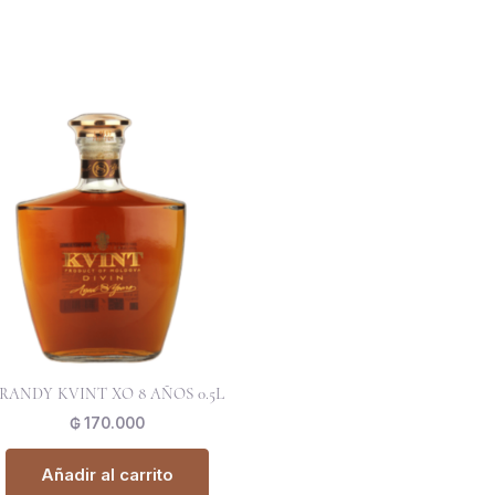
RANDY KVINT XO 8 AÑOS 0.5L
₲
170.000
Añadir al carrito